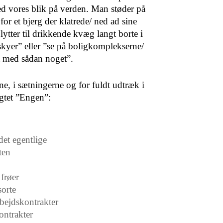
ed vores blik på verden. Man støder på
or et bjerg der klatrede/ ned ad sine
lytter til drikkende kvæg langt borte i
l skyer” eller ”se på boligkomplekserne/
t med sådan noget”.
, i sætningerne og for fuldt udtræk i
gtet ”Engen”:
det egentlige
ten
frøer
sorte
rbejdskontrakter
ontrakter