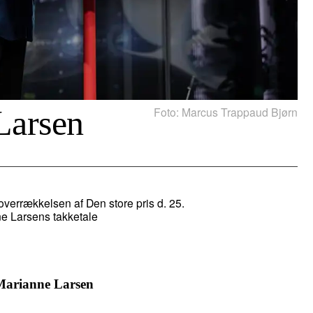
Larsen
Foto: Marcus Trappaud Bjørn
overrækkelsen af Den store pris d. 25.
e Larsens takketale
 Marianne Larsen