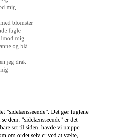
od mig
r med blomster
nde fugle
g imod mig
rønne og blå
een jeg drak
 mig
t ”sidelænsseende”. Det gør fuglene
 at se dem. ”sidelænsseende” er det
are set til siden, havde vi næppe
om om ordet selv er ved at vælte,