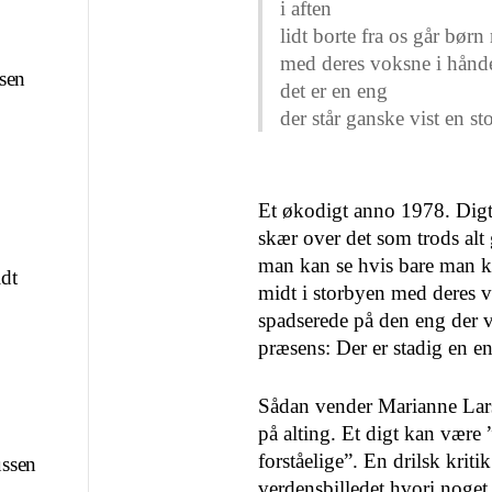
i aften
lidt borte fra os går børn
med deres voksne i hånd
sen
det er en eng
der står ganske vist en st
p
Et økodigt anno 1978. Digt
skær over det som trods al
man kan se hvis bare man ki
dt
midt i storbyen med deres
spadserede på den eng der v
præsens: Der er stadig en 
Sådan vender Marianne Lar
på alting. Et digt kan være ”
forståelige”. En drilsk kriti
ssen
verdensbilledet hvori noget 