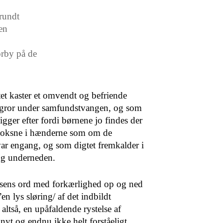
 rundt
en
orby på de
et kaster et omvendt og befriende
t gror under samfundstvangen, og som
gger efter fordi børnene jo findes der
 voksne i hænderne som om de
ar engang, og som digtet fremkalder i
eng underneden.
sens ord med forkærlighed op og ned
en lys sløring/ af det indbildt
k altså, en upåfaldende rystelse af
nyt og endnu ikke helt forståeligt