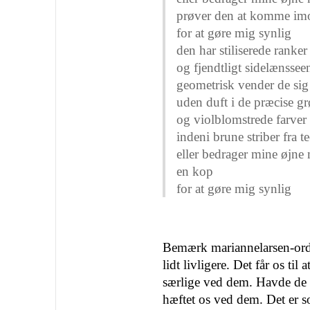
prøver den at komme im
for at gøre mig synlig
den har stiliserede ranke
og fjendtligt sidelænssee
geometrisk vender de si
uden duft i de præcise g
og violblomstrede farver
indeni brune striber fra t
eller bedrager mine øjne
en kop
for at gøre mig synlig
Bemærk mariannelarsen-orde
lidt livligere. Det får os til
særlige ved dem. Havde de b
hæftet os ved dem. Det er s