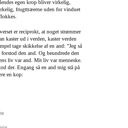
Hendes egen krop bliver virkelig,
rkelig, frugttræerne uden for vinduet
 flokkes.
iverset er reciprokt, at noget strømmer
an kaster ud i verden, kaster verden
mpel tage skikkelse af en and: ”Jeg så
eg forstod den and. Og beundrede den
ns liv var and. Mit liv var menneske.
 stod der. Engang så en and mig stå på
ære en kop:
te
 mig