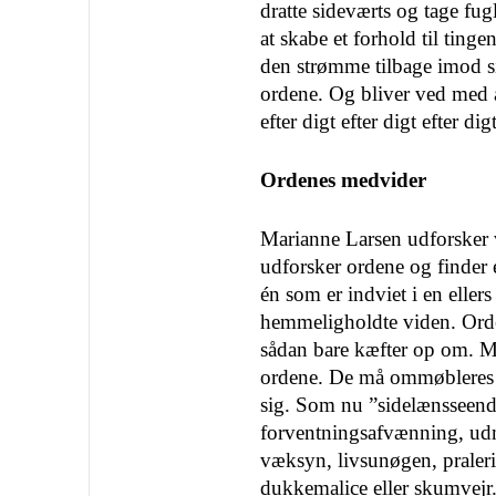
dratte sideværts og tage fug
at skabe et forhold til ting
den strømme tilbage imod s
ordene. Og bliver ved med
efter digt efter digt efter dig
Ordenes medvider
Marianne Larsen udforsker
udforsker ordene og finder
én som er indviet i en elle
hemmeligholdte viden. Ord
sådan bare kæfter op om. Ma
ordene. De må ommøbleres f
sig. Som nu ”sidelænsseende
forventningsafvænning, ud
væksyn, livsunøgen, praleri
dukkemalice eller skumvejr. 