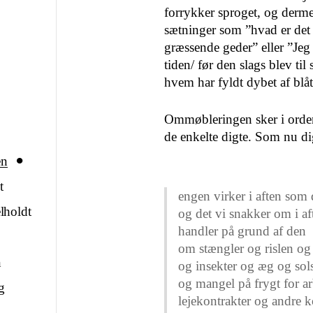
forrykker sproget, og derm
sætninger som ”hvad er det f
græssende geder” eller ”Jeg 
tiden/ før den slags blev ti
hvem har fyldt dybet af blå
Ommøbleringen sker i ordene
de enkelte digte. Som nu di
en
t
engen virker i aften som 
lholdt
og det vi snakker om i af
handler på grund af den
om stængler og rislen og 
n
og insekter og æg og sol
og mangel på frygt for a
g
lejekontrakter og andre k