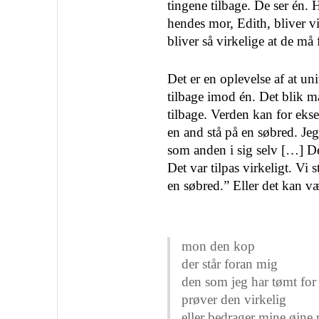
tingene tilbage. De ser én. 
hendes mor, Edith, bliver vi
bliver så virkelige at de må
Det er en oplevelse af at un
tilbage imod én. Det blik m
tilbage. Verden kan for ekse
en and stå på en søbred. J
som anden i sig selv […] De
Det var tilpas virkeligt. Vi
en søbred.” Eller det kan v
mon den kop
der står foran mig
den som jeg har tømt for 
prøver den virkelig
eller bedrager mine øjne