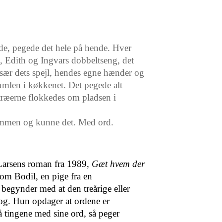
e, pegede det hele på hende. Hver
 Edith og Ingvars dobbeltseng, det
 især dets spejl, hendes egne hænder og
rumlen i køkkenet. Det pegede alt
ræerne flokkedes om pladsen i
ammen og kunne det. Med ord.
arsens roman fra 1989,
Gæt hvem der
e om Bodil, en pige fra en
 begynder med at den treårige eller
rog. Hun opdager at ordene er
 tingene med sine ord, så peger