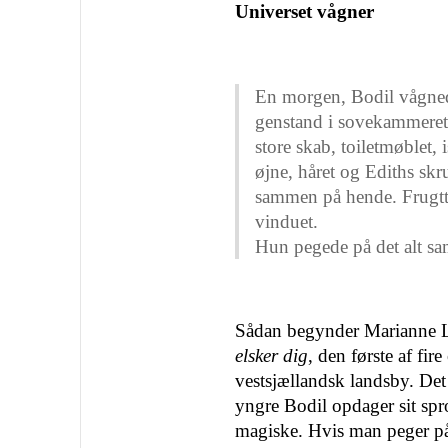
Universet vågner
En morgen, Bodil vågned
genstand i sovekammeret,
store skab, toiletmøblet,
øjne, håret og Ediths sk
sammen på hende. Frugtt
vinduet.
Hun pegede på det alt s
Sådan begynder Marianne L
elsker dig
, den første af fir
vestsjællandsk landsby. Det
yngre Bodil opdager sit sp
magiske. Hvis man peger på