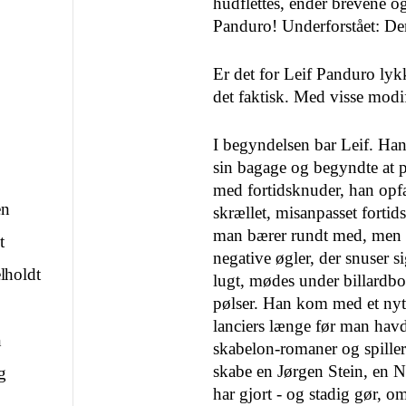
hudflettes, ender brevene o
Pan­duro! Underforstået: De
Er det for Leif Panduro lykke
det faktisk. Med visse modif
I begyndelsen bar Leif. Ha
sin bagage og begyndte at
med fortidsknuder, han opfand
en
skrællet, misanpasset fortid
man bærer rundt med, men o
t
negative øgler, der snuser 
lholdt
lugt, mødes under billardbo
pølser. Han kom med et nyt 
lanciers længe før man havde
n
skabelon-romaner og spiller
skabe en Jørgen Stein, en Ni
g
har gjort - og stadig gør, o