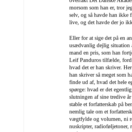
overrakt Det Danske Aka­de
morsom som han er, tror jeg
selv, og så havde han ikke få
live, og det havde der jo ik
Eller for at sige det på en
usædvanlig dejlig situation 
mand en pris, som han fortj
Leif Panduros tilfælde, fordi
hvad det er han skriver. Her
han skriver så meget som ha
finde ud af, hvad det hele 
spørge: hvad er det egentlig 
slutningen af sine tredive år 
stable et forfatterskab på b
nemlig tale om et forfattersk
vægt­fylde og volumen, ni r
nuskripter, radioføljetoner, 