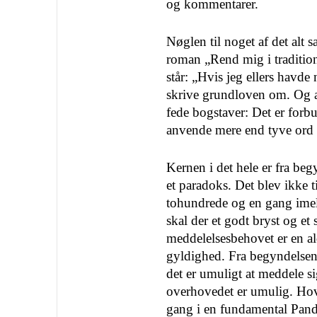
og kommentarer.
Nøglen til noget af det alt 
roman „Rend mig i traditio
står: „Hvis jeg ellers havde 
skrive grundloven om. Og al
fede bogstaver: Det er forb
anvende mere end tyve ord
Kernen i det hele er fra beg
et paradoks. Det blev ikke 
tohundrede og en gang imell
skal der et godt bryst og et 
meddelelsesbehovet er en al
gyldighed. Fra begyndelsen
det er umuligt at meddele sig
overhovedet er umulig. Hov
gang i en fundamental Pandu