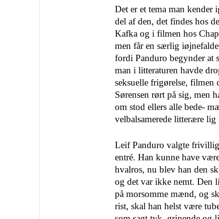
Det er et tema man kender ig
del af den, det findes hos de
Kafka og i filmen hos Chapl
men får en særlig iøjnefal
fordi Panduro be­gynder at s
man i litteraturen havde dr
seksuelle frigørelse, filme
Sørensen rørt på sig, men han
om stod ellers alle bede- 
velbalsamerede litte­rære lig
Leif Panduro valgte frivilligt
entré. Han kunne have været
hvalros, nu blev han den sk
og det var ikke nemt. Den li
på mor­somme mænd, og ska
rist, skal han helst være tub
som sagt tyk, grinende og l