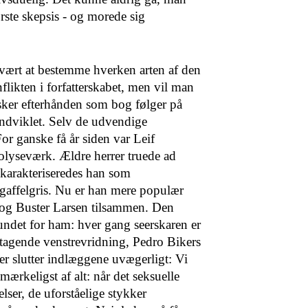
ste skepsis - og morede sig
 svært at bestemme hverken arten af den
likten i forfat­terskabet, men vil man
sker efterhånden som bog følger på
indviklet. Selv de udvendige
For ganske få år siden var Leif
olyseværk. Ældre herrer truede ad
 karakteriseredes han som
g gaffelgris. Nu er han mere populær
og Buster Larsen tilsammen. Den
undet for ham: hver gang seerskaren er
iltagende venstrevridning, Pedro Bikers
eder slutter indlæggene uvægerligt: Vi
ærkeligst af alt: når det seksuelle
elser, de uforståelige stykker