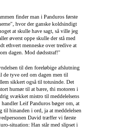
sammen finder man i Pan­duros første
nerne", hvor der ganske koldsindigt
noget at skulle have sagt, så ville jeg
ler øverst oppe skulle der stå med
udt ethvert menneske over tredive at
 om dagen. Mod dødsstraf!"
yndelsen til den foreløbige afslutning
til de tyve ord om dagen men til
em sikkert også til totusinde. Det
stort humør til at bære, thi motoren i
drig svækket mistro til meddelelsens
 handler Leif Panduros bøger om, at
 til hinanden i ord, ja at medde­lelsen
edpersonen David træffer vi første
ro-situation: Han står med slipset i