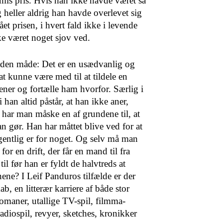
mis pris. Hvis han ikke havde været så
 heller aldrig han havde overlevet sig
et prisen, i hvert fald ikke i le­vende
ke været noget sjov ved.
 anden måde: Det er en usædvanlig og
at kunne være med til at tildele en
ener og fortælle ham hvorfor. Særlig i
 han altid påstår, at han ikke aner,
 har man måske en af grundene til, at
n gør. Han har måttet blive ved for at
egentlig er for noget. Og selv må man
for en drift, der får en mand til fra
til før han er fyldt de halvtreds at
enene? I Leif Panduros tilfælde er der
ab, en litterær karriere af både stor
omaner, utallige TV-spil, filmma­
radiospil, revyer, sketches, kronikker