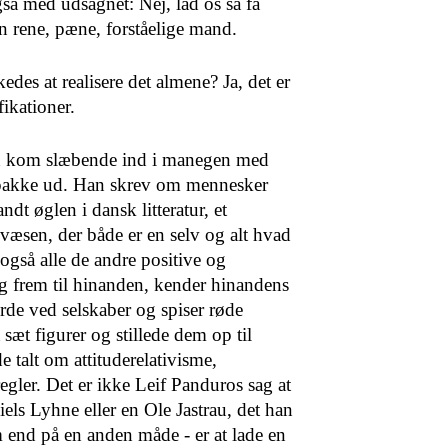
gså med udsagnet: Nej, lad os så få
n rene, pæne, forståelige mand.
des at realisere det al­mene? Ja, det er
ikationer.
n kom slæbende ind i ma­negen med
 pakke ud. Han skrev om mennesker
t øg­len i dansk litteratur, et
svæ­sen, der både er en selv og alt hvad
gså alle de andre positive og
sig frem til hinanden, kender hinandens
rde ved selskaber og spiser røde
sæt figurer og stillede dem op til
 talt om attitude­relativisme,
egler. Det er ikke Leif Panduros sag at
els Lyhne eller en Ole Jastrau, det han
m end på en anden måde - er at lade en