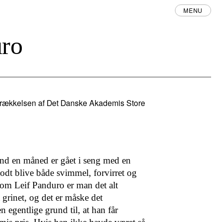
MENU
uro
errækkelsen af Det Danske Akademis Store
end en måned er gået i seng med en
odt blive både svim­mel, forvirret og
g om Leif Panduro er man det alt
ri­net, og det er måske det
egentlige grund til, at han får