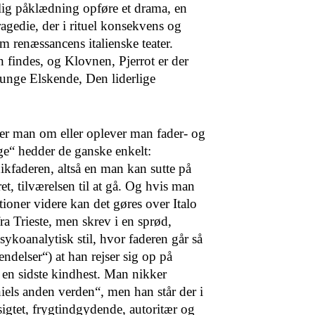
ellig påklædning opføre et drama, en
gedie, der i rituel konse­kvens og
renæssancens ita­lienske teater.
 findes, og Klovnen, Pjerrot er der
 unge Elskende, Den liderlige
rer man om eller oplever man fader- og
ge“ hedder de ganske enkelt:
faderen, altså en man kan sutte på
et, tilværelsen til at gå. Og hvis man
ationer videre kan det gøres over Italo
ra Trieste, men skrev i en sprød,
sykoanalytisk stil, hvor faderen går så
ndelser“) at han rejser sig op på
n en sidste kindhest. Man nikker
els anden ver­den“, men han står der i
ig­tet, frygtindgydende, autoritær og