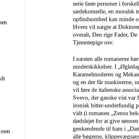
serie faste personer i forsk
sædekomedie, en moralsk tra
opfindsomhed kan minde om 
sen
Hvem vil nægte at Doktoren
overalt, Den rige Fader, De
Tjenestepige osv.
p
I næsten alle romanerne hø
moderskikkelser. I „Øgleda
Karamelmoderen og Mekanik
dt
og en der får maskinerne, ur
vil føre de italienske associ
Svevo, der ganske vist var f
ironisk bitter-underfundig p
vidt (i romanen „Zenos beke
dødslejet for at give sønne
genkendende til ham i „Dani
ssen
alle bøgerne, klippevægsans