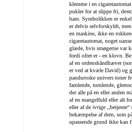
klemme i en cigaretautomat 
pukler for at slippe fri, d
ham. Sym­bolikken er enkel 
er delvis selvforskyldt, men
en maskine, ikke en rokkend
cigaretautomat, noget uanse
glæde, hvis smøgerne var 
fordi ofret er - en klovn. B
af en ordens­håndhæver (so
er ved at kvæle David) og ga
panduroske univers toner f
famlende, tumlende, glems
der alle på en eller anden m
af en mangelfuld eller alt f
eller af de ivrige ,,betjente
bekæm­pelse af dem, som på 
upassende grund ikke kan find