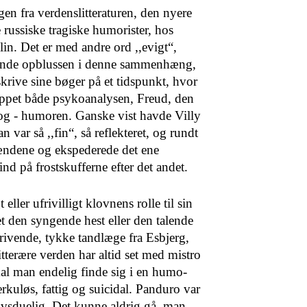
en fra verdenslitteratu­ren, den nyere
 russiske tra­giske humorister, hos
in. Det er med andre ord ,,evigt“,
den­de opblussen i denne sammenhæng,
krive sine bøger på et tidspunkt, hvor
oppet både psykoanalysen, Freud, den
n og - humoren. Ganske vist havde Villy
 var så ,,fin“, så reflekteret, og rundt
mændene og ekspederede det ene
 ind på frostskufferne efter det andet.
 eller ufrivilligt klovnens rolle til sin
 den syngende hest eller den talende
riven­de, tykke tandlæge fra Esbjerg,
tterære verden har altid set med mistro
l man endelig finde sig i en humo­
erkuløs, fattig og suicidal. Panduro var
ivsduelig. Det kunne aldrig gå, man