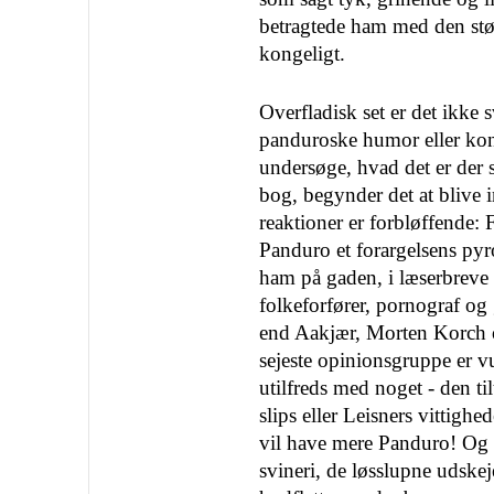
betragtede ham med den stør
kongeligt.
Overfladisk set er det ikke
panduroske humor eller konf
undersøge, hvad det er der 
bog, begynder det at blive 
reaktioner er forbløffende: 
Panduro et forargelsens pyr
ham på gaden, i læserbreve
folkeforfører, por­nograf o
end Aakjær, Morten Korch 
sejeste opinionsgruppe er v
utilfreds med noget - den t
slips eller Leisners vittigh
vil have mere Pan­duro! Og m
svineri, de løsslupne udskej