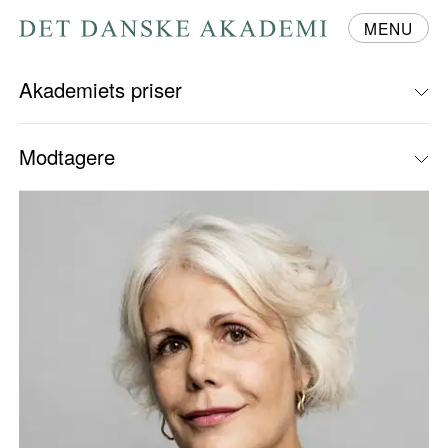
MENU
Gå
til
forsiden
Akademiets priser
Modtagere