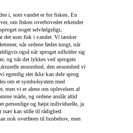
des i, som vandet er for fisken. En
over, om fisken overhovedet erkender
 sproget noget selvfølgeligt,
 det som fisk i vandet. Vi tænker
klemmer, når ordene fødes tungt, når
ldigvis også når sproget udfol­der sig
er, og når det lyk­kes ved sprogets
trukturelle ensomhed, den ensomhed vi
 vi egentlig slet ikke kan dele sprog
lles om et symbolsystem med
r, men vi er alene om op­levelsen af
samme måde, og ordene anslår altid
t per­sonlige og højst individuelle, ja
især kan stille til rådighed.
kan nok overføres til husbehov, men