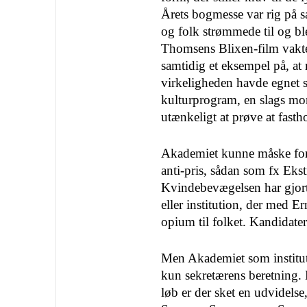
Årets bog­messe var rig på s
og folk strømmede til og bl
Thomsens Blixen-film vakt
samtidig et eksempel på, at 
virkeligheden havde egnet sig
kulturprogram, en slags mon
utænke­ligt at prøve at fasth
Akademiet kunne måske forny
anti-pris, sådan som fx Ekst
Kvindebevægelsen har gjort
eller institution, der med E
opium til folket. Kandidater
Men Akademiet som institutio
kun sekretærens beretning. M
løb er der sket en udvi­dels