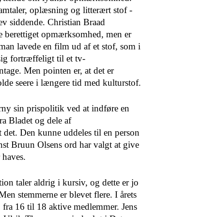
amtaler, oplæsning og litterært stof -
ev siddende. Christian Braad
e berettiget op­mærksomhed, men er
man lavede en film ud af et stof, som i
 fortræffeligt til et tv-
tage. Men pointen er, at det er
olde seere i længere tid med kul­turstof.
 sin prispolitik ved at indføre en
ra Bladet og dele af
 det. Den kunne uddeles til en person
rnst Bruun Olsens ord har valgt at give
 haves.
n taler aldrig i kursiv, og dette er jo
en stem­merne er blevet flere. I årets
e, fra 16 til 18 aktive medlemmer. Jens