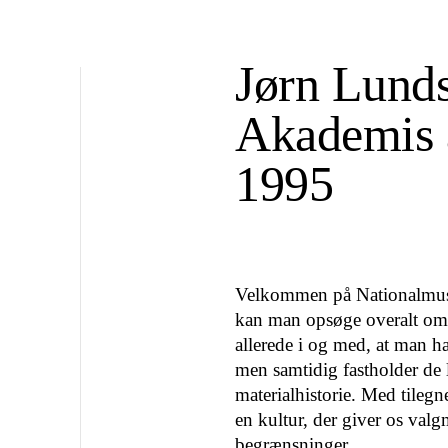
Jørn Lunds
Akademis å
1995
Velkommen på Nationalmuseet
kan man opsøge overalt omk
allerede i og med, at man ha
men samti­dig fastholder de 
materialhistorie. Med tilegn
en kultur, der giver os val
begrænsninger.