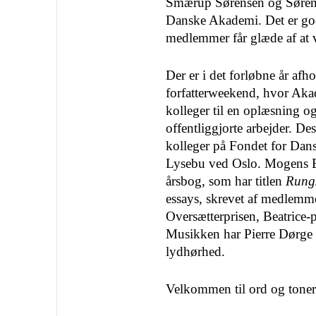
Smærup Sørensen og Søren 
Danske Akademi. Det er god
medlemmer får glæde af at 
Der er i det forløbne år afh
forfatterweekend, hvor Ak
kolleger til en oplæsning og
offentliggjorte arbejder. D
kolleger på Fondet for Da
Lysebu ved Oslo. Mogens B
årsbog, som har titlen
Rungs
essays, skrevet af medlemmer
Oversætterprisen, Beatrice-p
Musikken har Pierre Dørge a
lydhørhed.
Velkommen til ord og toner