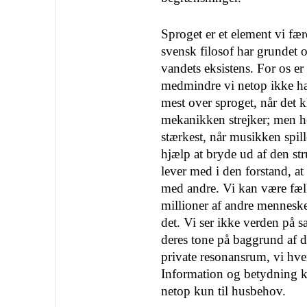
Sproget er et element vi fær
svensk filosof har grundet 
vandets eksistens. For os er
medmindre vi netop ikke har
mest over sproget, når det 
meka­nikken strejker; men he
stærkest, når musikken spill
hjælp at bryde ud af den s
lever med i den for­stand, at
med andre. Vi kan være fæ
millioner af andre menneske
det. Vi ser ikke verden på 
deres tone på baggrund af de
private resonansrum, vi hver 
Information og be­tydning 
netop kun til husbehov.