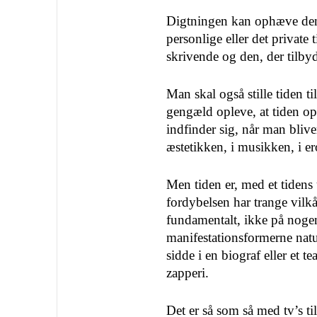
Digtningen kan ophæve de
personlige eller det private t
skrivende og den, der tilbyde
Man skal også stille tiden t
gengæld opleve, at tiden oph
indfinder sig, når man bliver
æstetikken, i musikken, i er
Men tiden er, med et tidens 
fordybelsen har trange vilk
fundamentalt, ikke på noge
manifestationsfor­merne natu
sidde i en biograf eller et te
zapperi.
Det er så som så med tv’s t