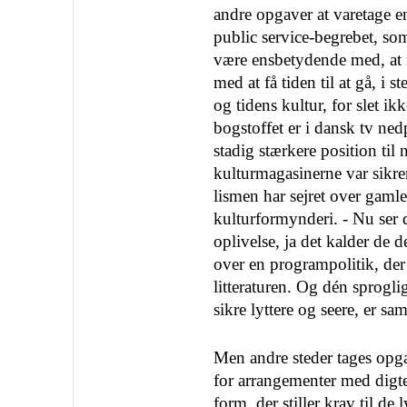
andre opgaver at varetage e
public service-begrebet, so
være ensbety­dende med, at 
med at få tiden til at gå, i st
og tidens kultur, for slet ik
bogstoffet er i dansk tv ned
stadig stærkere posi­tion til
kulturmaga­sinerne var sikrer
lismen har sejret over gaml
kulturformynderi. - Nu ser d
oplivelse, ja det kalder de d
over en programpolitik, der 
litteraturen. Og dén sprogli
sikre lyt­tere og seere, er sa
Men andre steder tages opga
for arrangementer med digter
form, der stiller krav til 