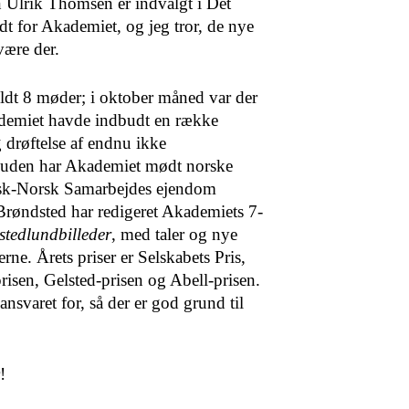
Ulrik Thomsen er indvalgt i Det
t for Akademiet, og jeg tror, de nye
være der.
oldt 8 møder; i okto­ber måned var der
ademiet havde indbudt en række
 drøftelse af endnu ikke
es­uden har Akademiet mødt norske
nsk-Norsk Samarbejdes ejendom
røndsted har redigeret Akademiets 7-
tedlundbilleder
, med taler og nye
ne. Årets priser er Selskabets Pris,
risen, Gelsted-prisen og Abell-prisen.
nsvaret for, så der er god grund til
!