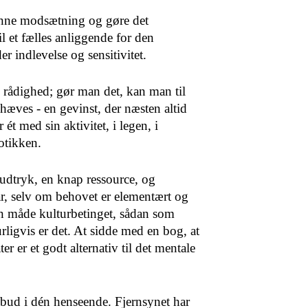
nne modsætning og gøre det
il et fælles anlig­gende for den
r indle­velse og sensitivitet.
il rådighed; gør man det, kan man til
æves - en ge­vinst, der næsten altid
 ét med sin aktivitet, i legen, i
otikken.
udtryk, en knap res­source, og
år, selv om be­hovet er elementært og
n måde kulturbetinget, sådan som
rligvis er det. At sidde med en bog, at
ater er et godt alternativ til det mentale
ilbud i dén henseende. Fjernsynet har