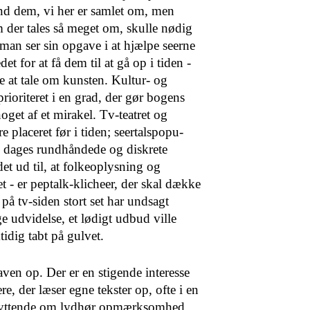
nd dem, vi her er samlet om, men
m der tales så meget om, skulle nødig
man ser sin opgave i at hjælpe seerne
edet for at få dem til at gå op i tiden -
ke at tale om kunsten. Kultur- og
prioriteret i en grad, der gør bogens
 noget af et mirakel. Tv-teatret og
e placeret før i tiden; seertalspopu­
e dages rundhåndede og diskrete
et ud til, at fol­keoplysning og
et - er peptalk-klicheer, der skal dække
på tv-siden stort set har undsagt
ge udvidelse, et lødigt udbud ville
mtidig tabt på gulvet.
ven op. Der er en sti­gende interesse
e, der læser egne tekster op, ofte i en
de lyttende om lydhør opmærksomhed.