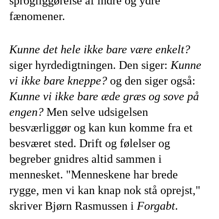
sprogliggørelse af indre og ydre
fænomener.
Kunne det hele ikke bare være enkelt?
siger hyrdedigtningen. Den siger:
Kunne
vi ikke bare kneppe?
og den siger også:
Kunne vi ikke bare æde græs og sove på
engen?
Men selve udsigelsen
besværliggør og kan kun komme fra et
besværet sted. Drift og følelser og
begreber gnidres altid sammen i
mennesket. "Menneskene har brede
rygge, men vi kan knap nok stå oprejst,"
skriver Bjørn Rasmussen i
Forgabt
.