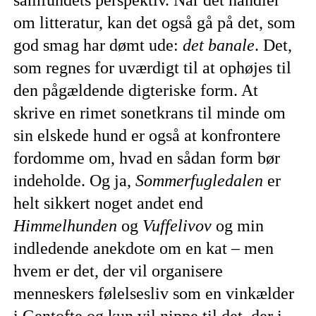
om litteratur, kan det også gå på det, som
god smag har dømt ude:
det banale
. Det,
som regnes for uværdigt til at ophøjes til
den pågældende digteriske form. At
skrive en rimet sonetkrans til minde om
sin elskede hund er også at konfrontere
fordomme om, hvad en sådan form bør
indeholde. Og ja,
Sommerfugledalen
er
helt sikkert noget andet end
Himmelhunden
og
Vuffelivov
og min
indledende anekdote om en kat – men
hvem er det, der vil organisere
menneskers følelsesliv som en vinkælder
i Gentofte og kun vil nippe til det, der i