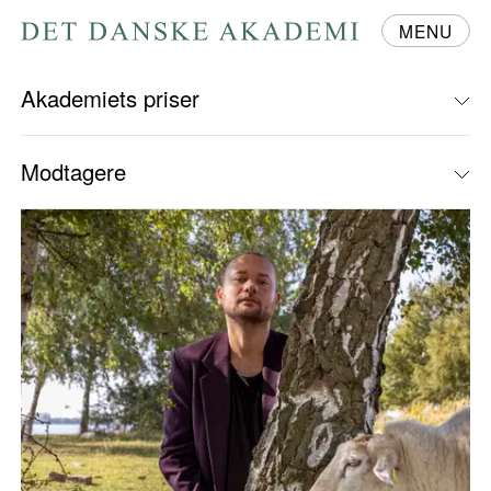
MENU
Gå
til
forsiden
Akademiets priser
Modtagere