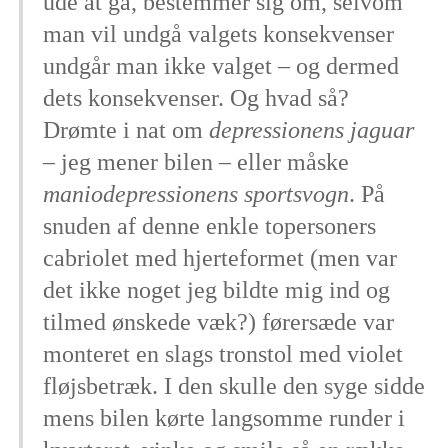
ude at gå, bestemmer sig om, selvom
man vil undgå valgets konsekvenser
undgår man ikke valget – og dermed
dets konsekvenser. Og hvad så?
Drømte i nat om
depressionens jaguar
– jeg mener bilen – eller måske
maniodepressionens sportsvogn
. På
snuden af denne enkle topersoners
cabriolet med hjerteformet (men var
det ikke noget jeg bildte mig ind og
tilmed ønskede væk?) førersæde var
monteret en slags tronstol med violet
fløjsbetræk. I den skulle den syge sidde
mens bilen kørte langsomme runder i