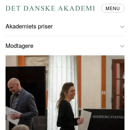
MENU
Gå
til
forsiden
Akademiets priser
Modtagere