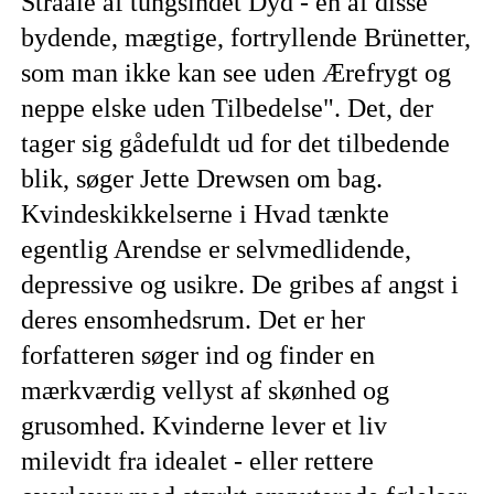
Straale af tungsindet Dyd - en af disse
bydende, mægtige, fortryllende Brünetter,
som man ikke kan see uden Ærefrygt og
neppe elske uden Tilbedelse". Det, der
tager sig gådefuldt ud for det tilbedende
blik, søger Jette Drewsen om bag.
Kvindeskikkelserne i Hvad tænkte
egentlig Arendse er selvmedlidende,
depressive og usikre. De gribes af angst i
deres ensomhedsrum. Det er her
forfatteren søger ind og finder en
mærkværdig vellyst af skønhed og
grusomhed. Kvinderne lever et liv
milevidt fra idealet - eller rettere