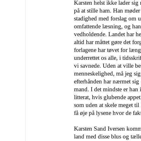
Karsten helst ikke lader si
på at stille ham. Han møde
stadighed med forslag om 
omfattende læsning, og han
vedholdende. Landet har hel
altid har måttet gøre det fo
forlagene har tøvet for læn
underrettet os alle, i tidsskr
vi savnede. Uden at ville b
menneskelighed, må jeg sige
efterhånden har nærmet sig en
mand. I det mindste er han
litterat, hvis glubende appet
som uden at skele meget til
få øje på lysene hvor de fak
Karsten Sand Iversen kommer
land med disse blus og tæll