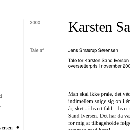
Karsten Sa
2000
Tale af
Jens Smærup Sørensen
Tale for Karsten Sand Iverse
oversætterpris i november 20
Man skal ikke prale, det véd
d
indimellem snige sig op i én
r
år, sket - i hvert fald – hve
Sand Iversen. Det har da væ
for mig at tilbageholde føl
versen