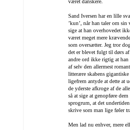
været danskere.
Sand Iversen har en lille sv
’kun’, når han taler om sin
sige at han overhovedet ikke
været meget mere krævende 
som oversætter. Jeg tror dog
det er blevet fulgt til dørs a
andre ord ikke rigtig at han 
af selv den allermest roman
litterære skabens gigantiske
ligefrem antyde at dette at u
de yderste afkroge af de alle
så at sige at genopføre dem 
sprogrum, at det undertide
skrive som man lige føler tra
Men lad nu enhver, mere e