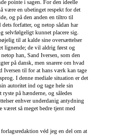
de pointe i sagen. For den ideelle
å være en ubetinget respekt for det
de, og på den anden en tiltro til
dets forfatter, og netop sådan har
g selvfølgeligt kunnet placere sig.
øjelig til at kalde sine oversættelser
t lignende; de vil aldrig først og
 netop han, Sand Iversen, som den
digter på dansk, men snarere om hvad
 Iversen til for at hans værk kan tage
sprog. I denne mediale situation er det
in autoritet ind og tage hele sin
t ryste på hænderne, og således
sættelser enhver underdanig antydning
ve været så meget bedre tjent med
forlagsredaktion véd jeg en del om at