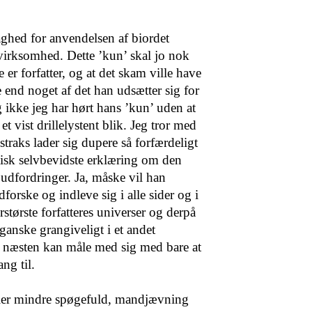
aghed for anvendelsen af biordet
 virksomhed. Dette ’kun’ skal jo nok
 er forfatter, og at det skam ville have
end noget af det han udsætter sig for
 ikke jeg har hørt hans ’kun’ uden at
f et vist drillelystent blik. Jeg tror med
straks lader sig dupere så forfærdeligt
tisk selvbevidste erklæring om den
 udfordringer. Ja, måske vil han
dforske og indleve sig i alle sider og i
rstørste forfatteres universer og derpå
ganske grangiveligt i et andet
n næsten kan måle med sig med bare at
ng til.
ller mindre spøgefuld, mandjævning