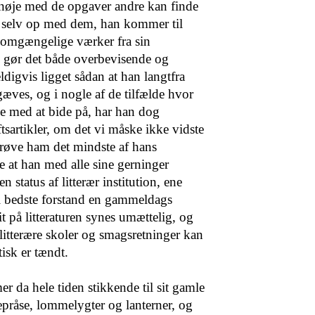
g nøje med de opgaver andre kan finde
r selv op med dem, han kommer til
uomgængelige værker fra sin
 gør det både overbevisende og
digvis ligget sådan at han langtfra
rgæves, og i nogle af de tilfælde hvor
ge med at bide på, har han dog
iftsartikler, om det vi måske ikke vidste
erøve ham det mindste af hans
 at han med alle sine gerninger
 status af litterær institution, ene
 i bedste forstand en gammeldags
it på litteraturen synes umættelig, og
 litterære skoler og smagsretninger kan
tisk er tændt.
 da hele tiden stikkende til sit gamle
epråse, lommelygter og lanterner, og