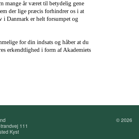
 mange år været til betydelig gene
em der lige præcis forhindrer os i at
liv i Danmark er helt forsumpet og
melige for din indsats og håber at du
ores erkendtlighed i form af Akademiets
und
© 2026
trandvej 111
ted Kyst