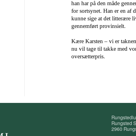
han har på den måde gennem
for sortsynet. Han er en af d
kunne sige at det litterære 
gennemført provinsielt.
Kære Karsten – vi er taknem
nu vil tage til takke med v
oversætterpris.
Rungstedl
Rungsted S
2960 Rungs