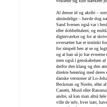
voksede sig kun stærkere jo
Al denne id og akribi – som
almindelige – havde dog næs
Sand Iversen også var i besi
eller dobbelttalent, og endda
digterværker og for at skri
oversætter har et instinkt for
for simpelt hen at se og lu
og at han så jo har evnerne t
men også i genskabelsen af 
derfor den klang og den at
direkte berøring med deres 
danske versioner af Lo-Joh
Beckman og Norén, eller af
Canetti, Musil eller Ransmayr
andre, så kan man altså føle
ville de selv, hver især, hav