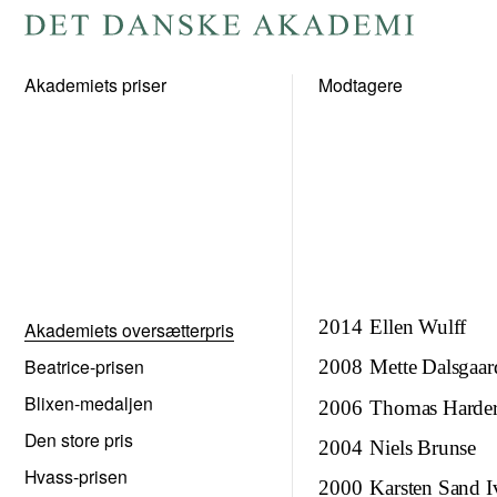
Gå
til
Akademiets priser
Modtagere
forsiden
2014
Ellen Wulff
Akademiets oversætterpris
Beatrice-prisen
2008
Mette Dalsgaar
Blixen-medaljen
2006
Thomas Harde
Den store pris
2004
Niels Brunse
Hvass-prisen
2000
Karsten Sand I