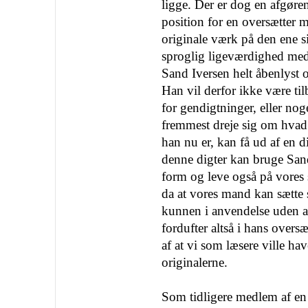
ligge. Der er dog en afgøren
position for en oversætter m
originale værk på den ene si
sproglig ligeværdighed med 
Sand Iversen helt åbenlyst o
Han vil derfor ikke være tilb
for gendigtninger, eller noge
fremmest dreje sig om hvad
han nu er, kan få ud af en 
denne digter kan bruge Sand
form og leve også på vores 
da at vores mand kan sætte s
kunnen i anvendelse uden a
fordufter altså i hans over
af at vi som læsere ville ha
originalerne.
Som tidligere medlem af en 