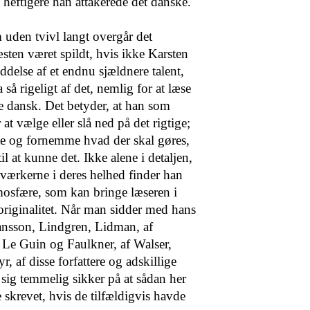
 heftigere han attakerede det danske.
 uden tvivl langt overgår det
ten været spildt, hvis ikke Karsten
ddelse af et endnu sjældnere talent,
 så rigeligt af det, nemlig for at læse
ve dansk. Det betyder, at han som
 at vælge eller slå ned på det rigtige;
gte og fornemme hvad der skal gøres,
il at kunne det. Ikke alene i detaljen,
værkerne i deres helhed finder han
mosfære, som kan bringe læseren i
originalitet. Når man sidder med hans
ansson, Lindgren, Lidman, af
 Le Guin og Faulkner, af Walser,
, af disse forfattere og adskillige
 sig temmelig sikker på at sådan her
e skrevet, hvis de tilfældigvis havde