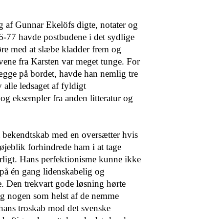
g af Gunnar Ekelöfs digte, notater og
 76-77 havde postbudene i det sydlige
re med at slæbe kladder frem og
evene fra Karsten var meget tunge. For
lægge på bordet, havde han nemlig tre
alle ledsaget af fyldigt
g eksempler fra anden litteratur og
gt bekendtskab med en oversætter hvis
øjeblik forhindrede ham i at tage
orligt. Hans perfektionisme kunne ikke
 på én gang lidenskabelig og
. Den trekvart gode løsning hørte
og nogen som helst af de nemme
r hans troskab mod det svenske