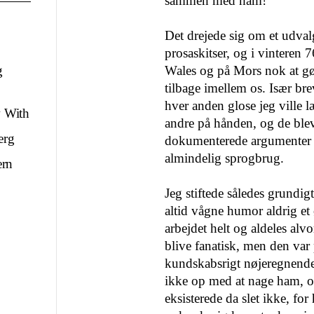
sammen med ham!
Det drejede sig om et udval
prosaskitser, og i vinteren
g
Wales og på Mors nok at gø
tilbage imellem os. Især br
hver anden glose jeg ville 
 With
andre på hånden, og de blev 
erg
dokumenterede argumenter o
almindelig sprogbrug.
ern
Jeg stiftede således grundi
altid vågne humor aldrig et 
arbejdet helt og aldeles alv
blive fanatisk, men den var
kundskabsrigt nøjeregnende
ikke op med at nage ham, 
eksisterede da slet ikke, fo