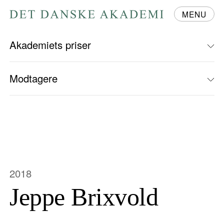
MENU
Gå
til
forsiden
Akademiets priser
Modtagere
2018
Jeppe Brixvold