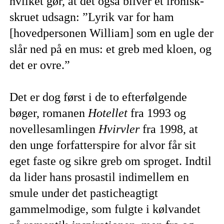
hvilket gør, at det også bliver et ironisk-
skruet udsagn: ”Lyrik var for ham
[hovedpersonen William] som en ugle der
slår ned på en mus: et greb med kloen, og
det er ovre.”
Det er dog først i de to efterfølgende
bøger, romanen
Hotellet
fra 1993 og
novellesamlingen
Hvirvler
fra 1998, at
den unge forfatterspire for alvor får sit
eget faste og sikre greb om sproget. Indtil
da lider hans prosastil indimellem en
smule under det pasticheagtigt
gammelmodige, som fulgte i kølvandet