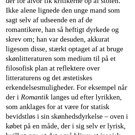
der for alvor fik kritikerne op af stolen.
Ikke alene lignede den unge mand som
sagt selv af udseende en af de
romantikere, han så heftigt dyrkede og
skrev om; han var desuden, akkurat
ligesom disse, stærkt optaget af at bruge
skønlitteraturen som medium til på et
filosofisk plan at reflektere over
litteraturens og det æstetiskes
erkendelsesmuligheder. For eksempel når
der i
Romantik
langes ud efter lyrikken,
som anklages for at være for statisk
bevidstløs i sin skønhedsdyrkelse – oven i
købet på en måde, der i sig selv er lyrisk,